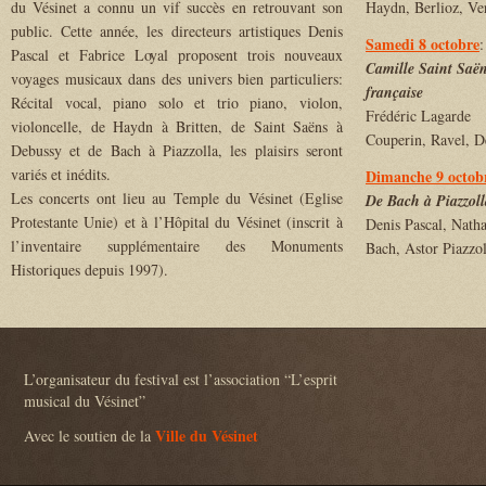
du Vésinet a connu un vif succès en retrouvant son
Haydn, Berlioz, Ve
public. Cette année, les directeurs artistiques Denis
Samedi 8 octobre
:
Pascal et Fabrice Loyal proposent trois nouveaux
Camille Saint Saë
voyages musicaux dans des univers bien particuliers:
française
Récital vocal, piano solo et trio piano, violon,
Frédéric Lagarde
violoncelle, de Haydn à Britten, de Saint Saëns à
Couperin, Ravel, D
Debussy et de Bach à Piazzolla, les plaisirs seront
variés et inédits.
Dimanche 9 octob
Les concerts ont lieu au Temple du Vésinet (Eglise
De Bach à Piazzoll
Protestante Unie) et à l’Hôpital du Vésinet (inscrit à
Denis Pascal, Natha
l’inventaire supplémentaire des Monuments
Bach, Astor Piazzol
Historiques depuis 1997).
L’organisateur du festival est l’association “L’esprit
musical du Vésinet”
Ville du Vésinet
Avec le soutien de la